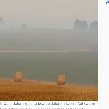
i. Quia dolor expedita beatae dolorem facere Aut earum