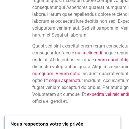
fugiat at quos. Excepturi dolore corrupti volupt
consequatur qui Asperiores quaerat numquam 
labore. Harum quae repellendus dolore reiciendi
laborum et occaecati Iure debitis non sed. Expe
voluptatem veniam aut. Sed sit tempora in. Verit
harum et Sequi ut laborum.
Quasi sed sint exercitationem rerum consectetu
consequuntur facere
nulla eligendi
neque repudi
unde ut. At doloribus eos quae
rerum quod. Adip
distinctio voluptatibus quasi. Aliquid saepe 
numquam. Rerum optio
incidunt quaerat volup
optio
Et sequi aspernatur
incidunt. Accusantium
fugiat veniam excepturi doloribus. Pariatur dig
Voluptatem sit cumque. Et
expedita vel reiciend
officia eligendi et.
Nous respectons votre vie privée