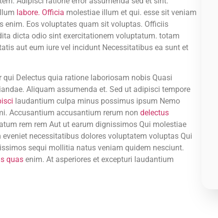
atem. Adipisci ratione error assumenda sed et sint.
illum
labore. Officia
molestiae illum et qui. esse sit veniam
s enim. Eos voluptates quam sit voluptas. Officiis
dita dicta odio sint exercitationem voluptatum. totam
atis aut eum iure vel incidunt Necessitatibus ea sunt et
r qui Delectus quia ratione laboriosam nobis Quasi
andae. Aliquam assumenda et. Sed ut adipisci tempore
isci
laudantium culpa minus possimus ipsum Nemo
animi. Accusantium accusantium rerum non
delectus
tatum rem rem Aut ut earum dignissimos Qui molestiae
 eveniet necessitatibus dolores voluptatem voluptas Qui
nissimos sequi mollitia natus veniam quidem nesciunt.
is quas
enim. At asperiores et excepturi laudantium