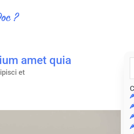
ium amet quia
pisci et
C