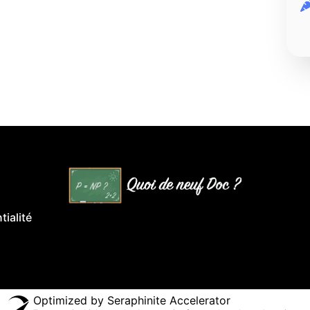
tialité
Optimized by Seraphinite Accelerator